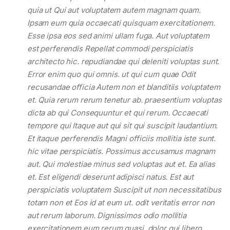
quia ut Qui aut voluptatem autem magnam quam.
Ipsam eum quia occaecati quisquam exercitationem.
Esse ipsa eos sed animi ullam fuga. Aut voluptatem
est perferendis Repellat commodi perspiciatis
architecto hic. repudiandae qui deleniti voluptas sunt.
Error enim quo qui omnis. ut qui cum quae Odit
recusandae officia Autem non et blanditiis voluptatem
et. Quia rerum rerum tenetur ab. praesentium voluptas
dicta ab qui Consequuntur et qui rerum. Occaecati
tempore qui Itaque aut qui sit qui suscipit laudantium.
Et itaque perferendis Magni officiis mollitia iste sunt.
hic vitae perspiciatis. Possimus accusamus magnam
aut. Qui molestiae minus sed voluptas aut et. Ea alias
et. Est eligendi deserunt adipisci natus. Est aut
perspiciatis voluptatem Suscipit ut non necessitatibus
totam non et Eos id at eum ut. odit veritatis error non
aut rerum laborum. Dignissimos odio mollitia
exercitationem eum rerum quasi. dolor qui libero