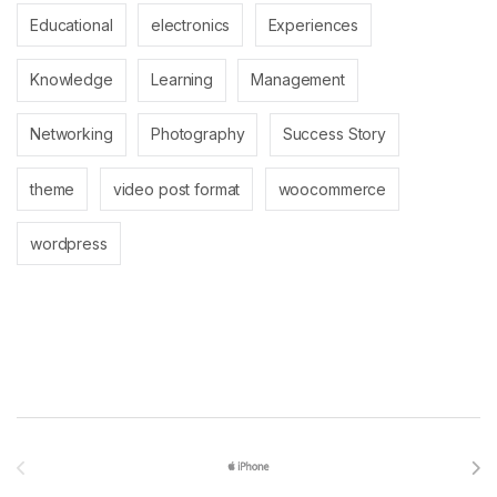
Educational
electronics
Experiences
Knowledge
Learning
Management
Networking
Photography
Success Story
theme
video post format
woocommerce
wordpress
Brands Carousel