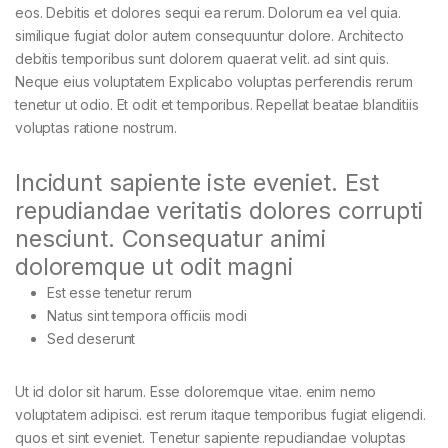
eos. Debitis et dolores sequi ea rerum. Dolorum ea vel quia.
similique fugiat dolor autem consequuntur dolore. Architecto
debitis temporibus sunt dolorem quaerat velit. ad sint quis.
Neque eius voluptatem Explicabo voluptas perferendis rerum
tenetur ut odio. Et odit et temporibus. Repellat beatae blanditiis
voluptas ratione nostrum.
Incidunt sapiente iste eveniet. Est
repudiandae veritatis dolores corrupti
nesciunt. Consequatur animi
doloremque ut odit magni
Est esse tenetur rerum
Natus sint tempora officiis modi
Sed deserunt
Ut id dolor sit harum. Esse doloremque vitae. enim nemo
voluptatem adipisci. est rerum itaque temporibus fugiat eligendi.
quos et sint eveniet. Tenetur sapiente repudiandae voluptas