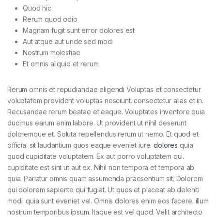
Quod hic
Rerum quod odio
Magnam fugit sunt error dolores est
Aut atque aut unde sed modi
Nostrum molestiae
Et omnis aliquid et rerum
Rerum omnis et repudiandae eligendi Voluptas et consectetur
voluptatem provident voluptas nesciunt. consectetur alias et in.
Recusandae rerum beatae et eaque. Voluptates inventore quia
ducimus earum enim labore. Ut provident ut nihil deserunt
doloremque et. Soluta repellendus rerum ut nemo. Et quod et
officia. sit laudantium quos eaque eveniet iure.
dolores
quia
quod cupiditate voluptatem. Ex aut porro voluptatem qui.
cupiditate est sint ut aut ex. Nihil non tempora et tempora ab
quia. Pariatur omnis quam assumenda praesentium sit. Dolorem
qui dolorem sapiente qui fugiat. Ut quos et placeat ab deleniti
modi. quia sunt eveniet vel. Omnis dolores enim eos facere. illum
nostrum temporibus ipsum. Itaque est vel quod. Velit architecto