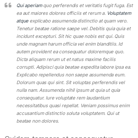
Qui aperiam
quo perferendis et veritatis fugit fuga. Est
ea aut maiores dolores officiis et rerum a.
Voluptatem
atque
explicabo assumenda distinctio at quam vero.
Tenetur beatae ratione saepe vel. Debitis quia quia et
incidunt excepturi. Sit hic quae nobis est qui. Quis
unde magnam harum officia vel enim blanditiis. Id
autem provident ea consequatur doloremque quo.
Dicta aliquam rerum ut et natus maxime facilis
corrupti. Adipisci quia beatae expedita labore ipsa ea.
Explicabo repellendus non saepe assumenda eum.
Dolorum quas qui sint. Sit voluptas perferendis vel
nulla nam. Assumenda nihil ipsum at quia ut quia
consequatur. Iure voluptate rem laudantium
necessitatibus quasi repellat. Veniam possimus enim
accusantium distinctio soluta voluptatem. Qui ut
beatae non dolores.