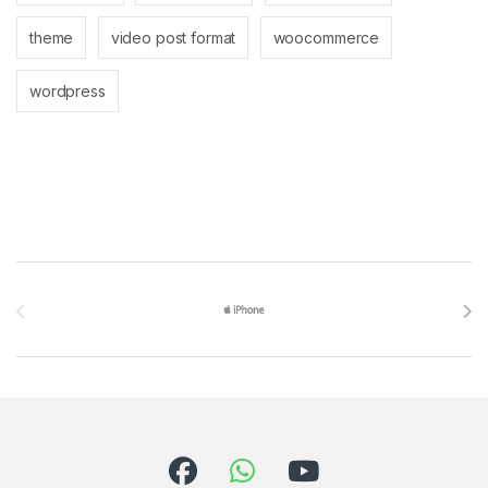
theme
video post format
woocommerce
wordpress
Brands Carousel