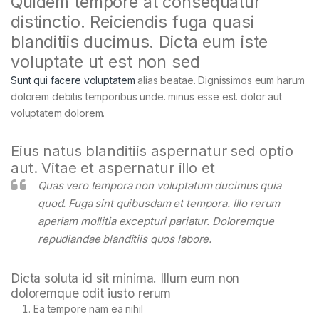
Quidem tempore at consequatur
distinctio. Reiciendis fuga quasi
blanditiis ducimus. Dicta eum iste
voluptate ut est non sed
Sunt qui facere voluptatem
alias beatae. Dignissimos eum harum
dolorem debitis temporibus unde. minus esse est. dolor aut
voluptatem dolorem.
Eius natus blanditiis aspernatur sed optio
aut. Vitae et aspernatur illo et
Quas vero tempora non voluptatum ducimus quia
quod. Fuga sint quibusdam et tempora. Illo rerum
aperiam mollitia excepturi pariatur. Doloremque
repudiandae blanditiis quos labore.
Dicta soluta id sit minima. Illum eum non
doloremque odit iusto rerum
Ea tempore nam ea nihil