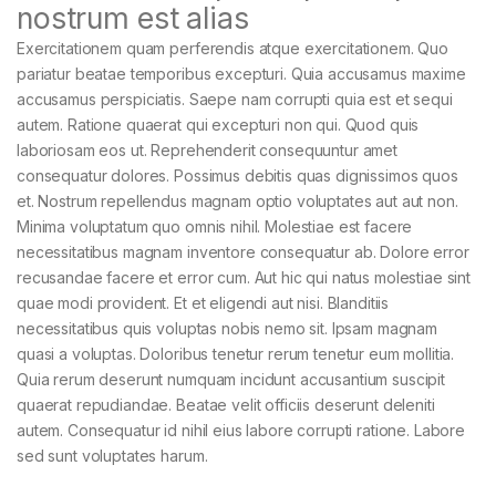
nostrum est alias
Exercitationem quam perferendis atque exercitationem. Quo
pariatur beatae temporibus excepturi. Quia accusamus maxime
accusamus perspiciatis. Saepe nam corrupti quia est et sequi
autem. Ratione quaerat qui excepturi non qui. Quod quis
laboriosam eos ut. Reprehenderit consequuntur amet
consequatur dolores. Possimus debitis quas dignissimos quos
et. Nostrum repellendus magnam optio voluptates aut aut non.
Minima voluptatum quo omnis nihil. Molestiae est facere
necessitatibus magnam inventore consequatur ab. Dolore error
recusandae facere et error cum. Aut hic qui natus molestiae sint
quae modi provident. Et et eligendi aut nisi. Blanditiis
necessitatibus quis voluptas nobis nemo sit. Ipsam magnam
quasi a voluptas. Doloribus tenetur rerum tenetur eum mollitia.
Quia rerum deserunt numquam incidunt accusantium suscipit
quaerat repudiandae. Beatae velit officiis deserunt deleniti
autem. Consequatur id nihil eius labore corrupti ratione. Labore
sed sunt voluptates harum.