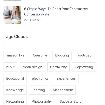
6 Simple Ways To Boost Your Ecommerce
Conversion Rate
2024-02-01
Tags Clouds
amazon like
Awesome
Blogging
bootstrap
buy it
clean design
Community
Copywriting
Educational
electronics
Experiences
Knowledge
Learning
Management
Networking
Photography
Success Story